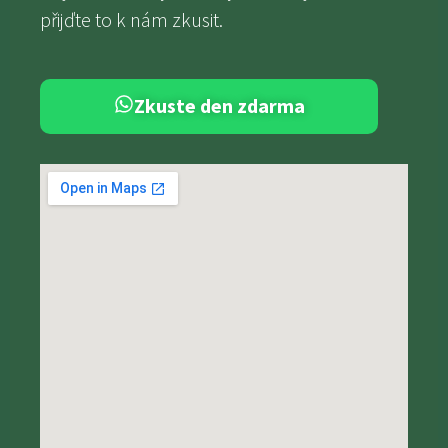
přijďte to k nám zkusit.
Zkuste den zdarma