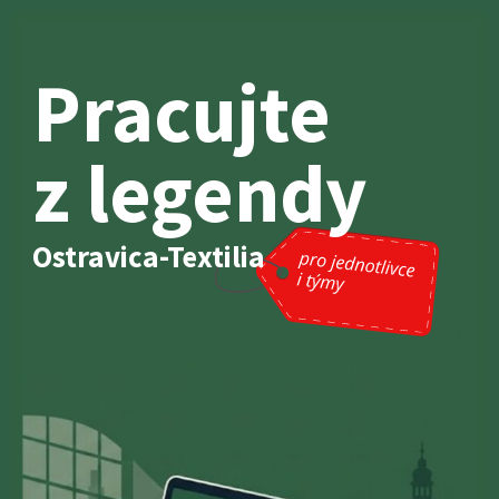
Pracujte
z legendy
Ostravica-Textilia